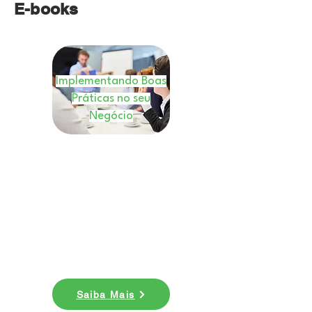
E-books
Implementando Boas
Práticas no seu
Negócio
E-book
Nesse ebook você
entenderá como você
pode implementar boas
práticas em seu negócio.
Baixe agora!
Saiba Mais