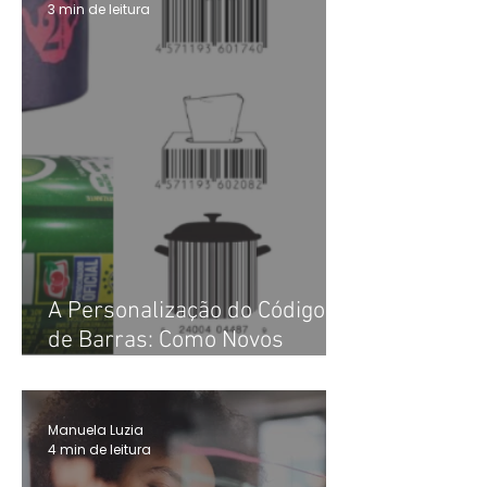
3 min de leitura
A Personalização do Código
de Barras: Como Novos
Formatos Estão Tornando a
Identificação de Produtos
Mais Atraente e Funcional
Manuela Luzia
4 min de leitura