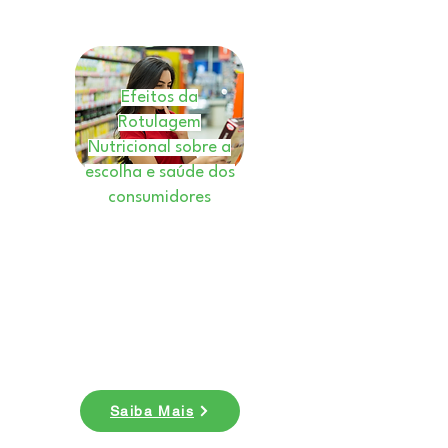
Efeitos da
Rotulagem
Nutricional sobre a
escolha e saúde dos
consumidores
E-book
Nesse ebook você
entenderá como a
rotulagem nutricional é
uma ferramenta valiosa.
Baixe agora!
Saiba Mais