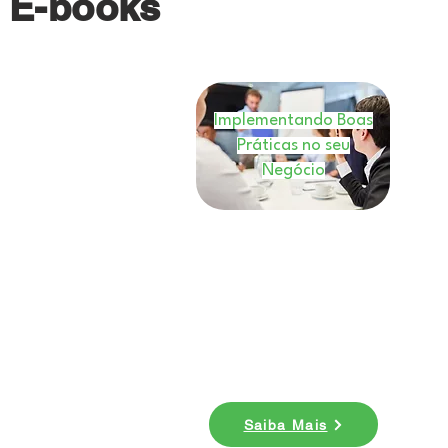
E-books
Implementando Boas
Práticas no seu
Negócio
E-book
Nesse ebook você entenderá
como você pode implementar
boas práticas em seu
negócio. Baixe agora!
Saiba Mais