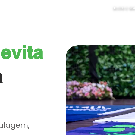
MOS
SERVIÇOS
PROJETOS ENTREGUES
BLOG E M
e
evita
a
agem,