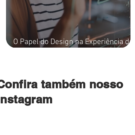
O Papel do Design na Experiência do
Usuário: Tendências e Estratégias.
Confira também nosso
instagram