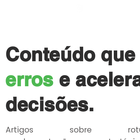
HOME
QUEM SO
Conteúdo qu
erros
e aceler
decisões.
​Artigos sobre rotul