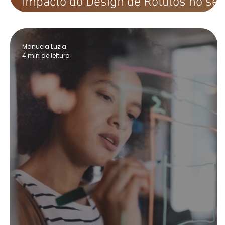
impacto do Design de Rótulos no se
produto
Manuela Luzia
4 min de leitura