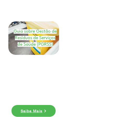
Guia sobre Gestão de
Resíduos de Serviços
de Saúde (PGRSS)
E-book
Nesse ebook você entenderá
quais os benefícios da gestão de
resíduos de saúde e conhecer
mais sobre a legislação do
PGRSS. Baixe agora!
Saiba Mais