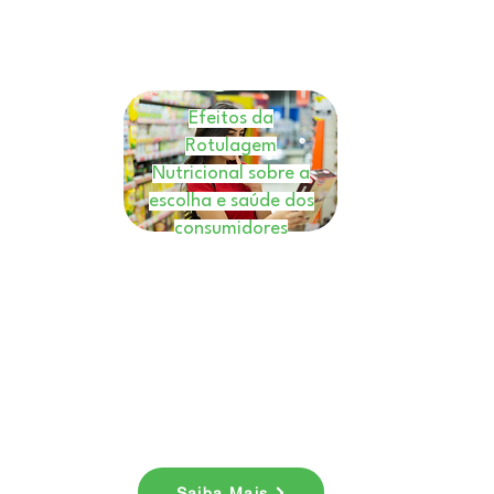
Efeitos da
Rotulagem
Nutricional sobre a
escolha e saúde dos
consumidores
E-book
Nesse ebook você entenderá
como a rotulagem nutricional
é uma ferramenta valiosa.
Baixe agora!
Saiba Mais