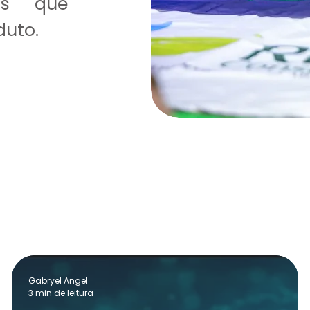
as que
duto.
Gabryel Angel
3 min de leitura