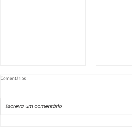
Comentários
Escreva um comentário
Para além da Tabela
Como a Inteli
Nutricional: O impacto do
Pode Ajudar 