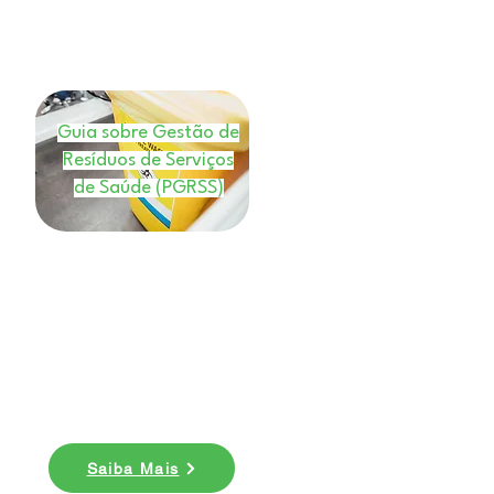
Guia sobre Gestão de
Resíduos de Serviços
de Saúde (PGRSS)
E-book
Nesse ebook você entenderá
quais os benefícios da gestão de
resíduos de saúde e conhecer
mais sobre a legislação do
PGRSS. Baixe agora!
Saiba Mais