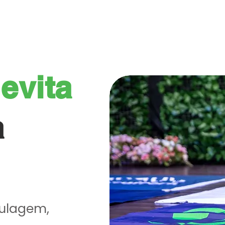
MOS
SERVIÇOS
PROJETOS ENTREGUES
BLOG E M
e
evita
a
agem,