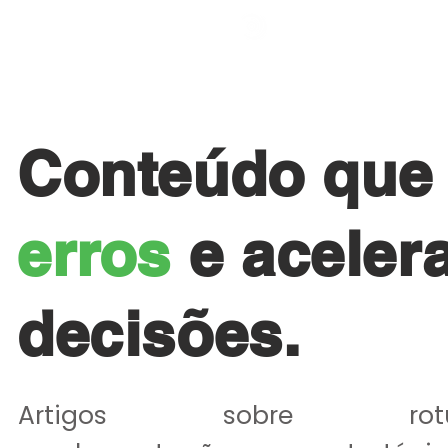
HOME
QUEM SO
Conteúdo qu
erros
e aceler
decisões.
​Artigos sobre rotul