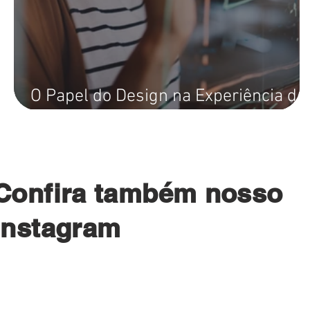
O Papel do Design na Experiência do
Usuário: Tendências e Estratégias.
Confira também nosso
instagram