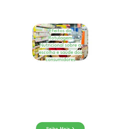
Efeitos da
Rotulagem
Nutricional sobre a
escolha e saúde dos
consumidores
E-book
Nesse ebook você entenderá
como a rotulagem nutricional
é uma ferramenta valiosa.
Baixe agora!
Saiba Mais