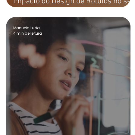
impacto do Design de Rótulos no se
produto
Manuela Luzia
4 min de leitura