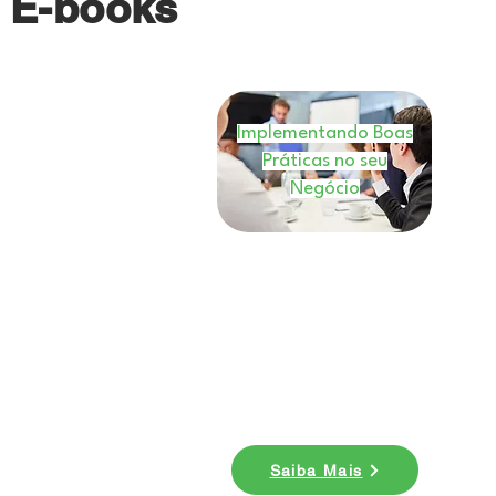
E-books
Implementando Boas
Práticas no seu
Negócio
E-book
Nesse ebook você entenderá
como você pode implementar
boas práticas em seu
negócio. Baixe agora!
Saiba Mais