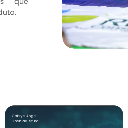
as que
duto.
Gabryel Angel
3 min de leitura