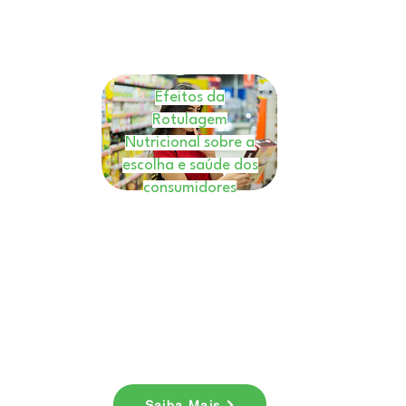
Efeitos da
Rotulagem
Nutricional sobre a
escolha e saúde dos
consumidores
E-book
Nesse ebook você entenderá
como a rotulagem nutricional
é uma ferramenta valiosa.
Baixe agora!
Saiba Mais