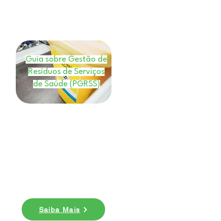
Guia sobre Gestão de
Resíduos de Serviços
de Saúde (PGRSS)
E-book
Nesse ebook você entenderá
quais os benefícios da gestão de
resíduos de saúde e conhecer
mais sobre a legislação do
PGRSS. Baixe agora!
Saiba Mais