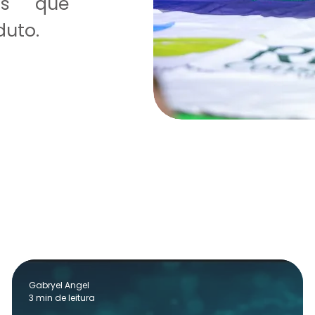
as que
duto.
Gabryel Angel
3 min de leitura