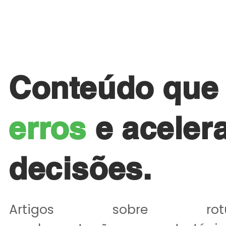
HOME
QUEM SO
Conteúdo qu
erros
e aceler
decisões.
​Artigos sobre rotul