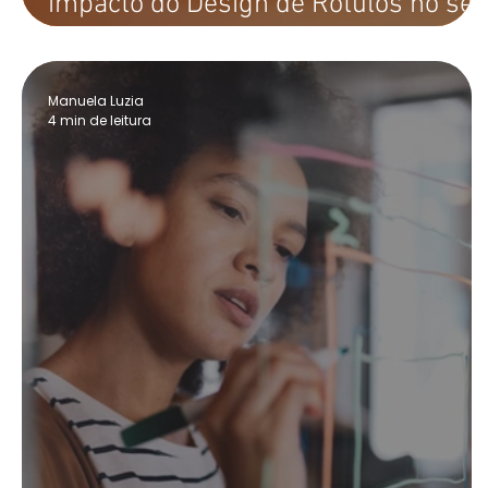
impacto do Design de Rótulos no se
produto
Manuela Luzia
4 min de leitura