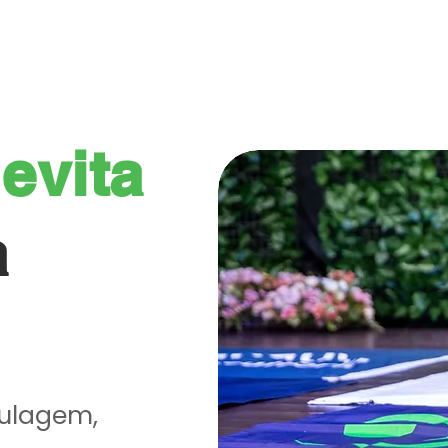
MOS
SERVIÇOS
PROJETOS ENTREGUES
BLOG E M
e
evita
a
agem,