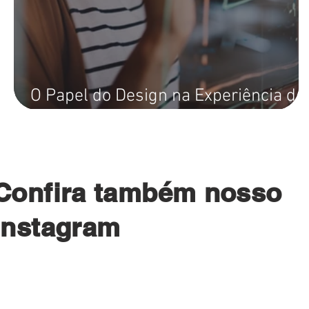
O Papel do Design na Experiência do
Usuário: Tendências e Estratégias.
Confira também nosso
instagram