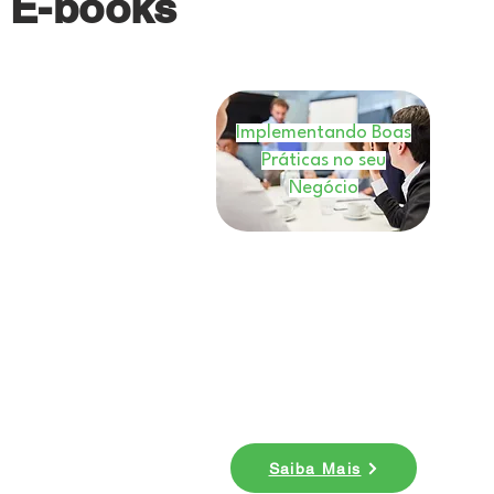
E-books
Implementando Boas
Práticas no seu
Negócio
E-book
Nesse ebook você entenderá
como você pode implementar
boas práticas em seu
negócio. Baixe agora!
Saiba Mais