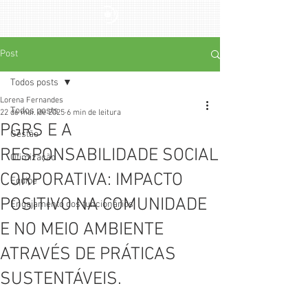
Post
Todos posts
Lorena Fernandes
Todos posts
22 de mai. de 2025
6 min de leitura
PGRS E A
Gestão
RESPONSABILIDADE SOCIAL
Otimização
CORPORATIVA: IMPACTO
Equipe
POSITIVO NA COMUNIDADE
Engajamento dos funcionários
E NO MEIO AMBIENTE
ATRAVÉS DE PRÁTICAS
SUSTENTÁVEIS.