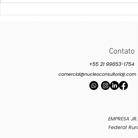
Para além da Tabela
Como a Inteli
Nutricional: O impacto do
Pode Ajudar 
Design de Rótulos no seu
de CO₂
produto
Contato
+55 21 99653-1754
comercial@nucleoconsultoriajr.com
EMPRESA JR.
Federal Rur