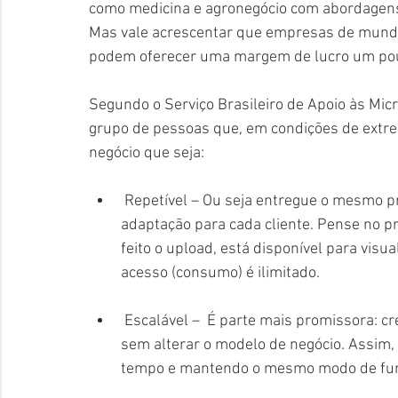
como medicina e agronegócio com abordagens
Mas vale acrescentar que empresas de mundo 
podem oferecer uma margem de lucro um pou
Segundo o Serviço Brasileiro de Apoio às Mi
grupo de pessoas que, em condições de extre
negócio que seja:
 Repetível – Ou seja entregue o mesmo produto em lagar escala sem a necessidade de 
adaptação para cada cliente. Pense no p
feito o upload, está disponível para vis
acesso (consumo) é ilimitado. 
 Escalável –  É parte mais promissora: crescer em uma taxa bem maior que as despesas 
sem alterar o modelo de negócio. Assim,
tempo e mantendo o mesmo modo de fun