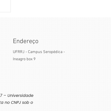
de
os
ão
Endereço
UFRRJ - Campus Seropédica -
Ineagro box 9
7 – Universidade
ita no CNPJ sob o