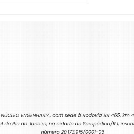
gência Artificial
A Personalização do Código 
na Neutralização
Barras: Como Novos Format
Estão Tornando a Identificaç
de Produtos Mais Atraente e
Funcional
 NÚCLEO ENGENHARIA, com sede à Rodovia BR 465, km 4
al do Rio de Janeiro, na cidade de Seropédica/RJ, inscr
número 20.173.915/0001-06