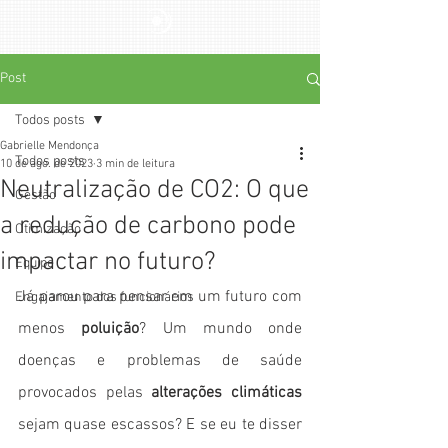
Post
Todos posts
Gabrielle Mendonça
Todos posts
10 de ago. de 2023
3 min de leitura
Neutralização de CO2: O que
Gestão
a redução de carbono pode
Otimização
impactar no futuro?
Equipe
Já parou para pensar em um futuro com 
Engajamento dos funcionários
menos 
poluição
? Um mundo onde 
doenças e problemas de saúde 
provocados pelas 
alterações climáticas
sejam quase escassos? E se eu te disser 