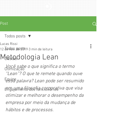
Post
Todos posts
Lucas Rissi
Todos posts
12 de nov. de 2019
3 min de leitura
Metodologia Lean
Gestão
Você sabe o que significa o termo 
Otimização
“Lean”? O que te remete quando ouve 
Equipe
essa palavra? Lean pode ser resumido 
em uma filosofia corporativa que visa 
Engajamento dos funcionários
otimizar e melhorar o desempenho da 
empresa por meio da mudança de 
hábitos e de processos.