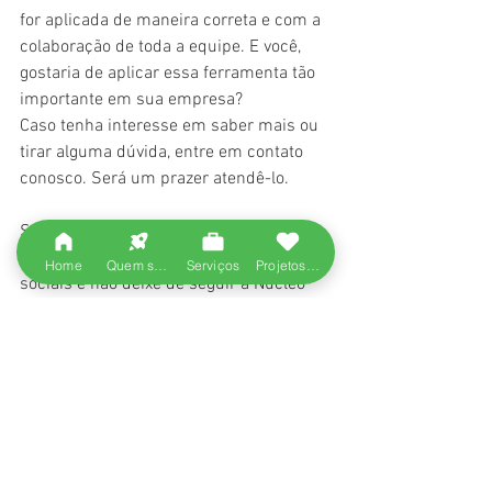
for aplicada de maneira correta e com a 
colaboração de toda a equipe. E você, 
gostaria de aplicar essa ferramenta tão 
importante em sua empresa?
Caso tenha interesse em saber mais ou 
tirar alguma dúvida, entre em contato 
conosco. Será um prazer atendê-lo.
Se você gostou do nosso texto e achou 
ele interessante, compartilhe nas redes 
Home
Quem somos
Serviços
Projetos entregues
sociais e não deixe de seguir a Núcleo 
Consultoria para ficar sempre por 
dentro de novidades! Se o nosso artigo 
não lhe agradou, escreva para a gente, 
para que assim possamos produzir 
conteúdos cada vez melhores!
#lean
#empreendedorismo