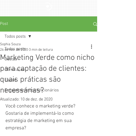
Post
Todos posts
Sophia Souza
Todos posts
26 de nov. de 2020
3 min de leitura
Marketing Verde como nicho
Gestão
para captação de clientes:
Otimização
quais práticas são
Equipe
necessárias?
Engajamento dos funcionários
Atualizado:
10 de dez. de 2020
Você conhece o marketing verde? 
Gostaria de implementá-lo como 
estratégia de marketing em sua 
empresa? 