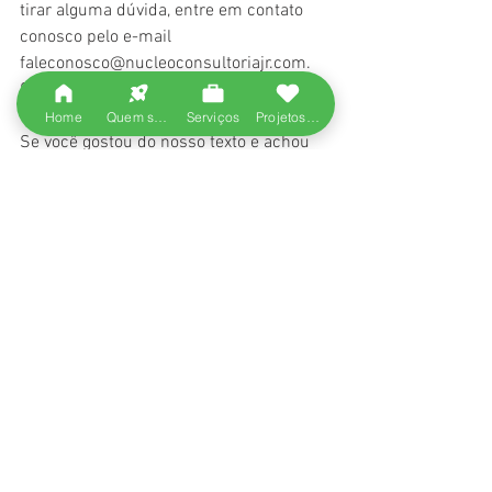
tirar alguma dúvida, entre em contato 
conosco pelo e-mail 
faleconosco@nucleoconsultoriajr.com. 
Será um prazer atendê-lo.
Home
Quem somos
Serviços
Projetos entregues
Se você gostou do nosso texto e achou 
ele interessante, compartilhe nas redes 
sociais e não deixe de seguir a Núcleo 
Consultoria para ficar sempre por 
dentro de novidades! Se o nosso artigo 
não lhe agradou, escreva para a gente, 
para que assim possamos produzir 
conteúdos cada vez melhores!
#Revoluçãoindustrial
#40
#Otimizaçãodeprocessos
#Industria
#Industria40