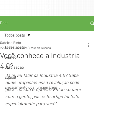
Post
Todos posts
Gabriela Pinto
Todos posts
22 de set. de 2019
3 min de leitura
Você conhece a Industria
Gestão
4.0?
Otimização
Já ouviu falar da Industria 4.0? Sabe 
Equipe
quais  impactos essa revolução pode 
Engajamento dos funcionários
gerar na sua empresa? Então confere 
com a gente, pois este artigo foi feito 
especialmente para você!