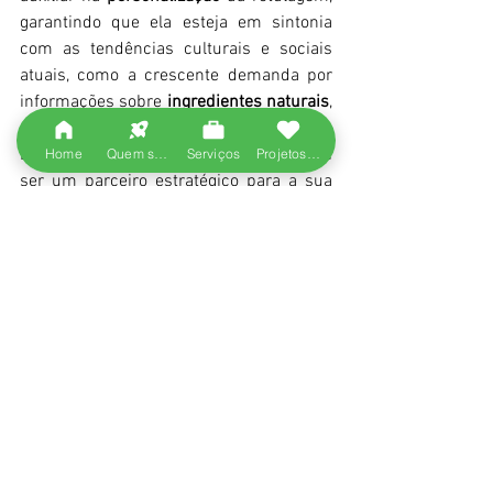
garantindo que ela esteja em sintonia 
com as tendências culturais e sociais 
atuais, como a crescente demanda por 
informações sobre 
ingredientes naturais
, 
orgânicos
 e 
sustentáveis
.
Dessa forma, a Núcleo Consultoria pode 
Home
Quem somos
Serviços
Projetos entregues
ser um parceiro estratégico para a sua 
empresa ao fortalecer a comunicação 
nutricional nos rótulos, contribuindo 
para a construção de uma 
marca 
confiável
 e 
respeitada
 no mercado.
Ver tudo
Posts recentes