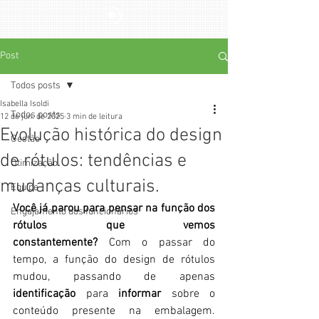
Post
Todos posts
Isabella Isoldi
Todos posts
12 de jun. de 2025
3 min de leitura
Evolução histórica do design
Gestão
de rótulos: tendências e
Otimização
mudanças culturais.
Equipe
Você já parou para pensar na função dos 
Engajamento dos funcionários
rótulos que vemos 
constantemente?
 Com o passar do 
tempo, a função do design de rótulos 
mudou, passando de apenas 
identificação
 para 
informar
 sobre o 
conteúdo presente na embalagem. 