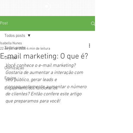
Post
Todos posts
Isabella Nunes
Todos posts
22 de jul. de 2020
4 min de leitura
E-mail marketing: O que é?
Gestão
Você conhece o e-mail marketing? 
Otimização
Gostaria de aumentar a interação com 
Equipe
seu público, gerar leads e 
consequentemente aumentar o número 
Engajamento dos funcionários
de clientes? Então confere este artigo 
que preparamos para você!