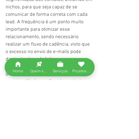
nichos, para que seja capaz de se 
comunicar de forma correta com cada 
lead. A frequência é um ponto muito 
importante para otimizar esse 
relacionamento, sendo necessário 
realizar um fluxo de cadência, visto que 
o excesso no envio de e-mails pode 
diminuir a taxa de leitura e a escassez 
de envios pode gerar o risco de 
Home
Quem somos
Serviços
Projetos entregues
desengajamento. Quanto ao conteúdo, é 
recomendável que não seja um texto 
muito extenso, para que seja mais claro 
e de fácil compreensão, sendo 
interessante a inclusão de imagens.
E você? O que acha do e-mail marketing?
Se você gostou do nosso texto, 