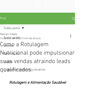
Post
Todos posts
Dennys Viégas
Todos posts
14 de out. de 2020
3 min de leitura
Como a Rotulagem
Gestão
Nutricional pode impulsionar
Otimização
suas vendas atraindo leads
Equipe
qualificados.
Engajamento dos funcionários
Rotulagem e Alimentação Saudável