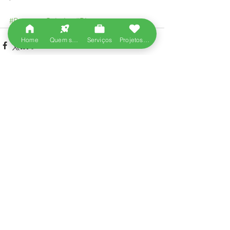
#ProcessoSeletivo
#Dicas
Home
Quem somos
Serviços
Projetos entregues
Ver tudo
Posts recentes