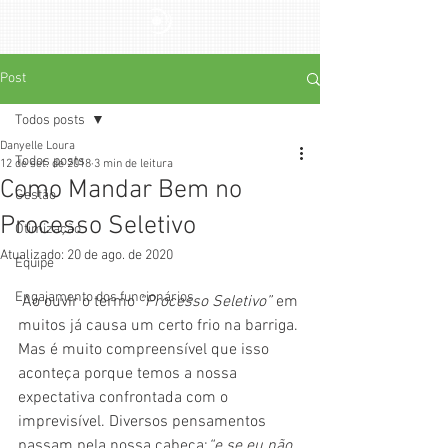
Post
Todos posts
Danyelle Loura
Todos posts
12 de set. de 2018
3 min de leitura
Como Mandar Bem no
Gestão
Processo Seletivo
Otimização
Atualizado:
20 de ago. de 2020
Equipe
Engajamento dos funcionários
 Ao ouvir o termo 
“Processo Seletivo”
 em 
muitos já causa um certo frio na barriga. 
Mas é muito compreensível que isso 
aconteça porque temos a nossa 
expectativa confrontada com o 
imprevisível. Diversos pensamentos 
passam pela nossa cabeça:
“e se eu não 