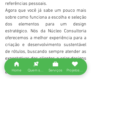
referências pessoais. 
Agora que você já sabe um pouco mais 
sobre como funciona a escolha e seleção 
dos elementos para um design 
estratégico. Nós da Núcleo Consultoria 
oferecemos a melhor experiência para a 
criação e desenvolvimento sustentável 
de rótulos, buscando sempre atender as 
expectativas dos clientes e criar designs 
únicos. Entre em contato com a nossa 
Home
Quem somos
Serviços
Projetos entregues
equipe para mais detalhes.  
Ver tudo
Posts recentes