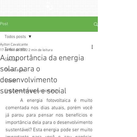
Post
Todos posts
Aylton Cavalcante
Todos posts
17 de fev. de 2022
2 min de leitura
A importância da energia
Gestão
solar para o
Otimização
desenvolvimento
Equipe
sustentável e social
Engajamento dos funcionários
	A energia fotovoltaica é muito 
comentada nos dias atuais, porém você 
já parou para pensar nos benefícios e 
importância dela para o desenvolvimento 
sustentável? Esta energia pode ser muito 