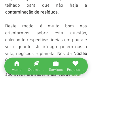
telhado para que não haja a 
contaminação de resíduos.
Deste modo, é muito bom nos 
orientarmos sobre esta questão, 
colocando respectivas ideias em pauta e 
ver o quanto isto irá agregar em nossa 
vida, negócios e planeta. Nós da 
Núcleo 
Consultoria
 realizamos este serviço com 
muita qualidade e um preço bem 
Home
Quem somos
Serviços
Projetos entregues
adorável. Para saber mais, clique 
aqui!
Então, com toda esta informação, o que 
está esperando para 
contribuir
 na 
diminuição de enchentes e a termos um 
mundo mais 
sustentável
?
#captacao
#captacaodeaguadachuva