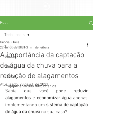
Post
Todos posts
Gabrielli Reis
Todos posts
22 de jul. de 2021
3 min de leitura
A importância da captação
Gestão
de água da chuva para a
Otimização
redução de alagamentos
Equipe
Atualizado:
23 de jul. de 2021
Engajamento dos funcionários
Sabia que você pode 
reduzir 
alagamentos
 e 
economizar água
 apenas 
implementando um 
sistema de captação 
de água da chuva
 na sua casa? 