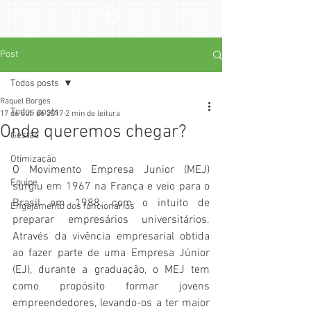
Post
Todos posts
Raquel Borges
Todos posts
17 de out. de 2017
2 min de leitura
Onde queremos chegar?
Gestão
Otimização
O Movimento Empresa Junior (MEJ) 
Equipe
surgiu em 1967 na França e veio para o 
Brasil em 1988, com o intuito de 
Engajamento dos funcionários
preparar empresários universitários. 
Através da vivência empresarial obtida 
ao fazer parte de uma Empresa Júnior 
(EJ), durante a graduação, o MEJ tem 
como propósito formar jovens 
empreendedores, levando-os a ter maior 