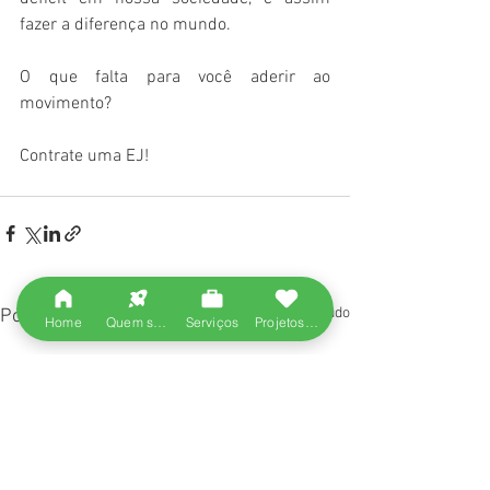
fazer a diferença no mundo.
O que falta para você aderir ao 
movimento?
Contrate uma EJ!
Ver tudo
Posts recentes
Home
Quem somos
Serviços
Projetos entregues