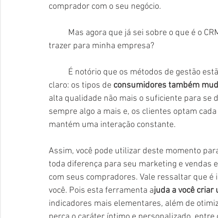
comprador com o seu negócio.
	Mas agora que já sei sobre o que é o CR
trazer para minha empresa?
	É notório que os métodos de gestão estão em constante evolução e o motivo disso é bem 
claro: os tipos de 
consumidores também mu
alta qualidade não mais o suficiente para se
sempre algo a mais e, os clientes optam cad
mantém uma interação constante.
Assim, você pode utilizar deste momento par
toda diferença para seu marketing e vendas 
com seus compradores. Vale ressaltar que é 
você. Pois esta ferramenta a
juda a você cria
indicadores mais elementares, além de otimi
perca o caráter íntimo e personalizado, entr