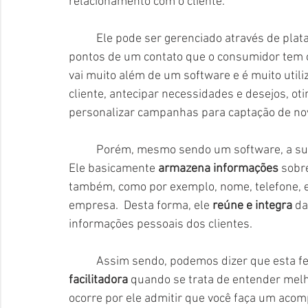
relacionamento com o cliente.
	Ele pode ser gerenciado através de plataformas e software que permite organizar todos os 
pontos de um contato que o consumidor tem
vai muito além de um software e é muito utili
cliente, antecipar necessidades e desejos, ot
personalizar campanhas para captação de nov
	Porém, mesmo sendo um software, a sua funcionalidade é bem simples, mas muito eficaz. 
Ele basicamente 
armazena informações
 sobr
também, como por exemplo, nome, telefone, e-
empresa.  Desta forma, ele 
reúne e integra
 d
informações pessoais dos clientes.
	Assim sendo, podemos dizer que esta f
facilitadora 
quando se trata de entender melho
ocorre por ele admitir que você faça um aco