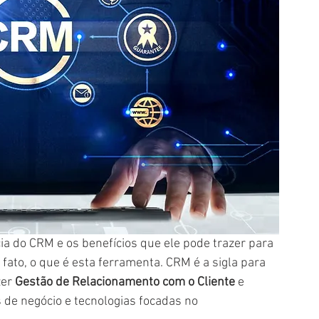
fato, o que é esta ferramenta. CRM é a sigla para 
er 
Gestão de Relacionamento com o Cliente
 e 
 de negócio e tecnologias focadas no 