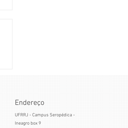
de
os
ão
Endereço
UFRRJ - Campus Seropédica -
Ineagro box 9