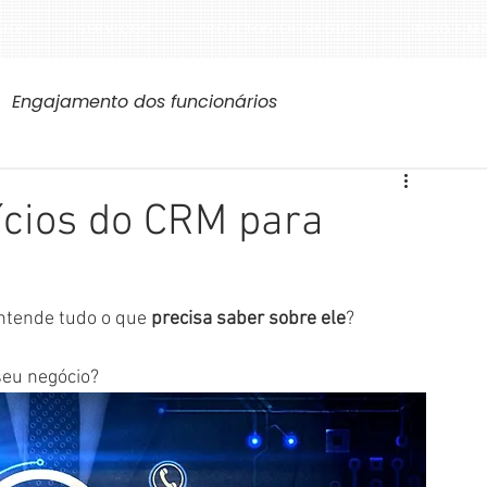
MOS
SERVIÇOS
PROJETOS ENTREGUES
BLOG E M
Engajamento dos funcionários
ícios do CRM para
ntende tudo o que 
precisa saber sobre ele
?
seu negócio?