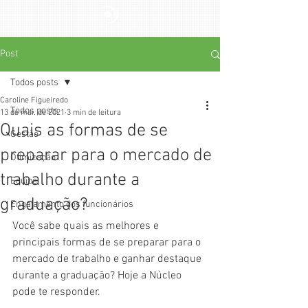
Post
Todos posts
Caroline Figueiredo
Todos posts
13 de mai. de 2021
3 min de leitura
Quais as formas de se
Gestão
preparar para o mercado de
Otimização
trabalho durante a
Equipe
graduação?
Engajamento dos funcionários
Você sabe quais as melhores e 
principais formas de se preparar para o 
mercado de trabalho e ganhar destaque 
durante a graduação? Hoje a Núcleo 
pode te responder. 