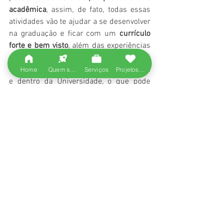
acadêmica
, assim, de fato, todas essas 
atividades vão te ajudar a se desenvolver 
na graduação e ficar com um
 currículo 
forte e bem visto
, além das experiências 
e capacidade que você poderá 
desenvolver e contatos que irá criar fora 
Home
Quem somos
Serviços
Projetos entregues
e dentro da Universidade, o que pode 
também trazer oportunidades futuras.
#desenvolvimentoprofissional
#universidade
#faculdade
#mercadodetrabalho
#graduação
#curriculoacademico
Ver tudo
Posts recentes