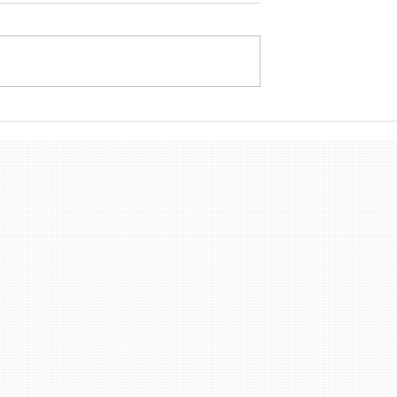
ação do Código de
O Papel do Design na
o Novos Formatos
Experiência do Usuário:
do a Identificação
Tendências e Estratégias.
Mais Atraente e