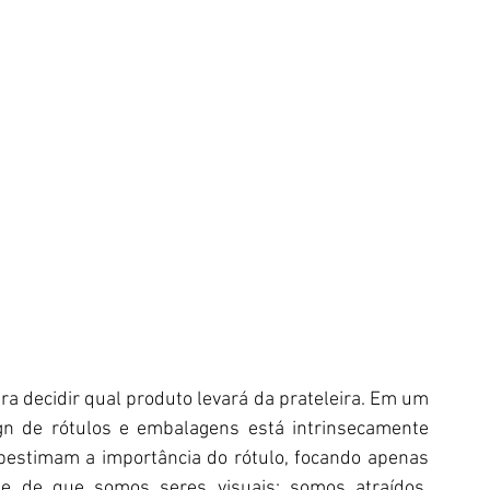
a decidir qual produto levará da prateleira. Em um 
gn de rótulos e embalagens está intrinsecamente 
bestimam a importância do rótulo, focando apenas 
e de que somos seres visuais: somos atraídos, 