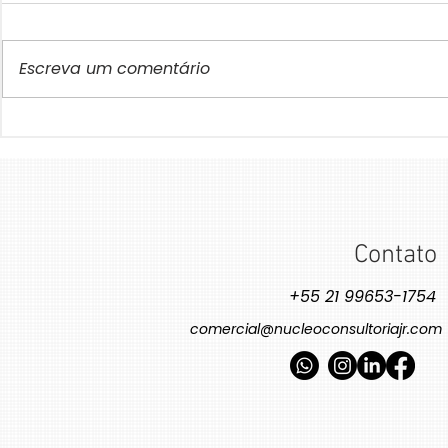
Escreva um comentário
Como a Inteligência Artificial
A Personaliz
Pode Ajudar na Neutralização
Barras: Com
Estão Tornan
de CO₂
de Produtos 
Funcional
Contato
+55 21 99653-1754
comercial@nucleoconsultoriajr.com