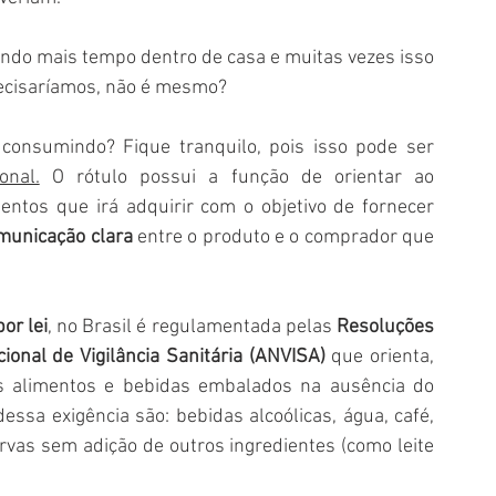
ndo mais tempo dentro de casa e muitas vezes isso 
ecisaríamos, não é mesmo? 
consumindo? Fique tranquilo, pois isso pode ser 
onal.
 O rótulo possui a função de orientar ao 
consumidor, sobre os constituintes dos alimentos que irá adquirir com o objetivo de fornecer 
municação clara
 entre o produto e o comprador que 
por lei
, no Brasil é regulamentada pelas 
Resoluções 
ional de Vigilância Sanitária (ANVISA)
 que orienta, 
os alimentos e bebidas embalados na ausência do 
ssa exigência são: bebidas alcoólicas, água, café, 
ervas sem adição de outros ingredientes (como leite 