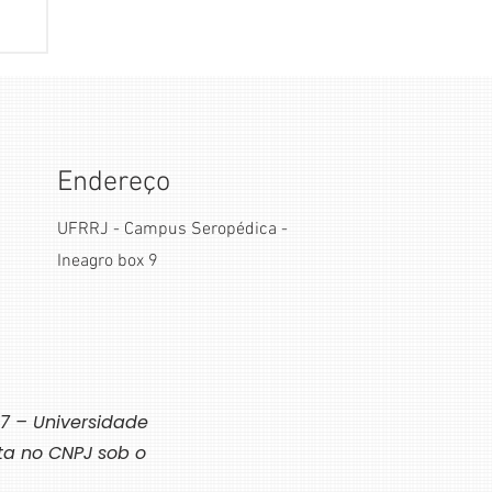
de
os
ão
Endereço
UFRRJ - Campus Seropédica -
Ineagro box 9
7 – Universidade
ita no CNPJ sob o