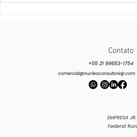
Para além da Tabela
Como a Inteli
Nutricional: O impacto do
Pode Ajudar 
Design de Rótulos no seu
de CO₂
produto
Contato
+55 21 99653-1754
comercial@nucleoconsultoriajr.com
EMPRESA JR.
Federal Rur