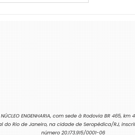
gência Artificial
A Personalização do Código 
na Neutralização
Barras: Como Novos Format
Estão Tornando a Identificaç
de Produtos Mais Atraente e
Funcional
 NÚCLEO ENGENHARIA, com sede à Rodovia BR 465, km 4
al do Rio de Janeiro, na cidade de Seropédica/RJ, inscr
número 20.173.915/0001-06