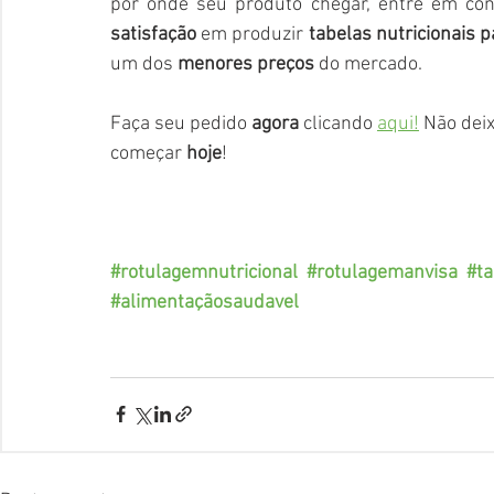
satisfação
 em produzir 
tabelas nutricionais
um dos 
menores preços
 do mercado. 
Faça seu pedido 
agora
 clicando 
aqui!
 Não dei
começar
 hoje
!
#rotulagemnutricional
#rotulagemanvisa
#ta
#alimentaçãosaudavel