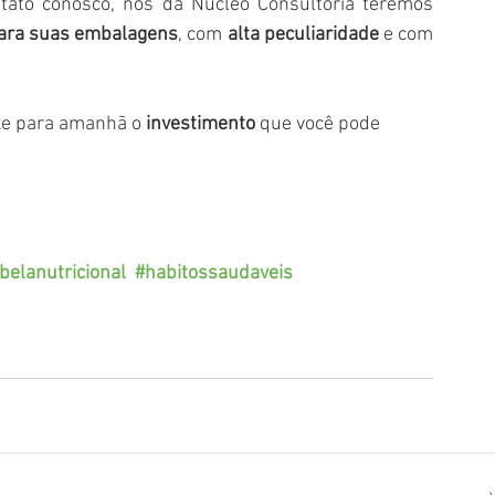
por onde seu produto chegar, entre em contato conosco, nós da Núcleo Consultoria teremos 
 para suas embalagens
, com 
alta peculiaridade
 e com 
xe para amanhã o 
investimento
 que você pode 
belanutricional
#habitossaudaveis