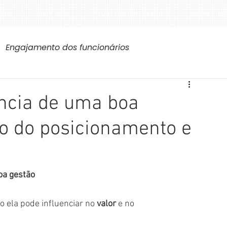
MOS
SERVIÇOS
PROJETOS ENTREGUES
BLOG E M
Engajamento dos funcionários
ncia de uma boa
o do posicionamento e
oa gestão
 ela pode influenciar no 
valor
 e no 