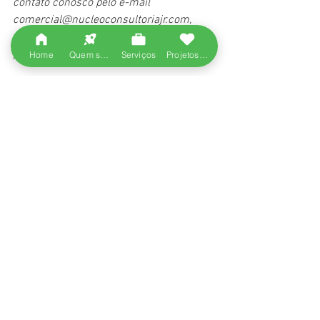
contato conosco pelo e-mail 
comercial@nucleoconsultoriajr.com, 
temos uma excelente equipe a postos 
pra lhe atender.
Home
Quem somos
Serviços
Projetos entregues
#empresajunior
#ej
#mej
#empresa
#juniores
#alunos
#graduação
#serviço
#projeto
#consultoria
#empresasjuniores
#jr
Ver tudo
Posts recentes