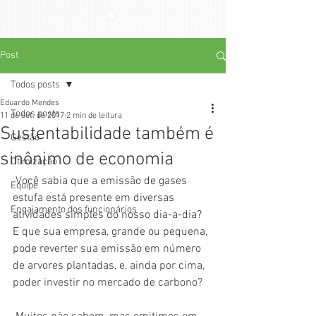
Post
Todos posts
Eduardo Mendes
Todos posts
11 de set. de 2017
2 min de leitura
Sustentabilidade também é
Gestão
sinônimo de economia
Otimização
 Você sabia que a emissão de gases 
Equipe
estufa está presente em diversas 
Engajamento dos funcionários
atividades simples do nosso dia-a-dia? 
E que sua empresa, grande ou pequena, 
pode reverter sua emissão em número 
de arvores plantadas, e, ainda por cima, 
poder investir no mercado de carbono?